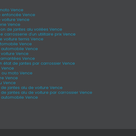
 moto Vence
ie enfoncée Vence
e voiture Vence
erie Vence
on de jantes alu voilées Vence
carrosserie d'un utilitaire prix Vence
 voiture ternis Vence
utomobile Vence
e automobile Vence
 voiture Vence
diamantées Vence
n état de jantes par carrossier Vence
e Vence
re ou moto Vence
ure Vence
lu Vence
n de jantes alu de voiture Vence
n de jantes alu de voiture par carrossier Vence
e automobile Vence