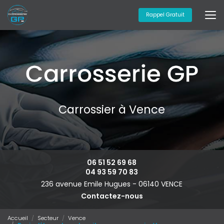
Aller
au
Rappel Gratuit
contenu
principal
Carrossier à Vence
06 51 52 69 68
04 93 59 70 83
236 avenue Emile Hugues -
06140 VENCE
Contactez-nous
Accueil
Secteur
Vence