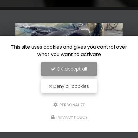
This site uses cookies and gives you control over
what you want to activate
OK, accept all
Deny all cookies
26/01/2026
PERSONALIZE
e de
Rénovation de peinture 
PRIVACY POLICY
le à Vence
d'une voiture ancienne 
Loup
osserie GP à
La
rénovation de peinture de 
ce
,
Carrosserie GP