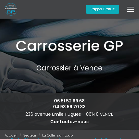
Aller
au
Rappel Gratuit
contenu
principal
Carrossier à Vence
06 51 52 69 68
04 93 59 70 83
236 avenue Emile Hugues -
06140 VENCE
Contactez-nous
Accueil
Secteur
La Colle-sur-Loup