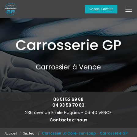
Aller
au
Rappel Gratuit
contenu
principal
Carrossier à Vence
06 51 52 69 68
04 93 59 70 83
236 avenue Emile Hugues -
06140 VENCE
Contactez-nous
Accueil
Secteur
Carrossier La Colle-sur-Loup - Carrosserie GP