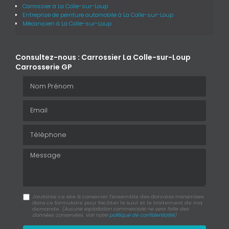
Carrossier
à La Colle-sur-Loup
Entreprise de peinture automobile
à La Colle-sur-Loup
Mécanicien
à La Colle-sur-Loup
Consultez-nous : Carrossier La Colle-sur-Loup
Carrosserie GP
Nom Prénom
Email
Téléphone
Message
J'autorise ce site à conserver l'ensemble des données transmises
dans ce formulaire pour faciliter le suivi et le traitement de ma
demande.
(Aucune exploitation commerciale ne sera faite des
données conservées. Voir notre
politique de confidentialité
)