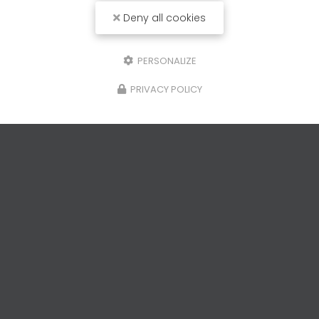
Deny all cookies
Téléphone
PERSONALIZE
Message
PRIVACY POLICY
J'autorise ce site à conserver l'ensemble des données transmises dans
ce formulaire pour faciliter le suivi et le traitement de ma demande.
(Aucune exploitation commerciale ne sera faite des données conservées.
Voir notre
politique de confidentialité
)