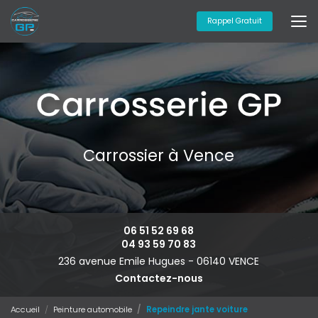
Aller
au
Rappel Gratuit
contenu
principal
Carrossier à Vence
06 51 52 69 68
04 93 59 70 83
236 avenue Emile Hugues -
06140 VENCE
Contactez-nous
Accueil
Peinture automobile
Repeindre jante voiture