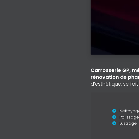
Carrosserie GP, m
rénovation de phar
d’esthétique, se fait
Nettoyag
Polissage
Lustrage