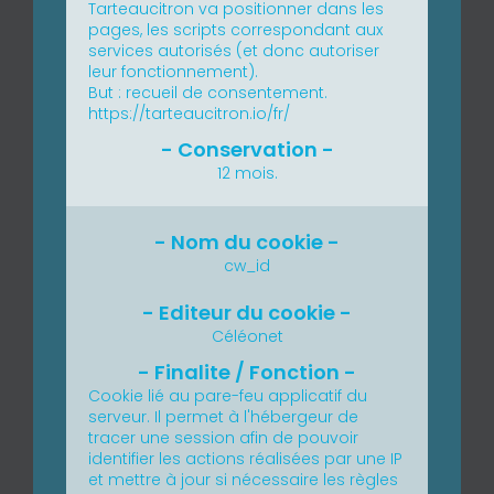
Tarteaucitron va positionner dans les
pages, les scripts correspondant aux
services autorisés (et donc autoriser
leur fonctionnement).
But : recueil de consentement.
https://tarteaucitron.io/fr/
12 mois.
cw_id
Céléonet
Cookie lié au pare-feu applicatif du
serveur.
Il permet à l'hébergeur de
tracer une session afin de pouvoir
identifier les actions réalisées par une IP
et mettre à jour si nécessaire les règles