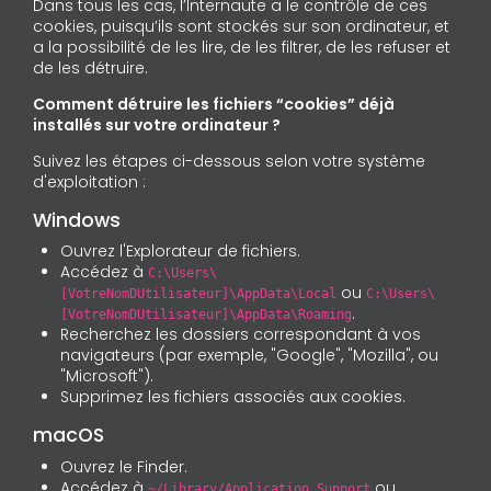
Dans tous les cas, l’Internaute a le contrôle de ces
cookies, puisqu’ils sont stockés sur son ordinateur, et
a la possibilité de les lire, de les filtrer, de les refuser et
de les détruire.
Comment détruire les fichiers “cookies” déjà
installés sur votre ordinateur ?
Suivez les étapes ci-dessous selon votre système
d'exploitation :
Windows
Ouvrez l'Explorateur de fichiers.
Accédez à
C:\Users\
ou
[VotreNomDUtilisateur]\AppData\Local
C:\Users\
.
[VotreNomDUtilisateur]\AppData\Roaming
Recherchez les dossiers correspondant à vos
navigateurs (par exemple, "Google", "Mozilla", ou
"Microsoft").
Supprimez les fichiers associés aux cookies.
macOS
Ouvrez le Finder.
Accédez à
ou
~/Library/Application Support