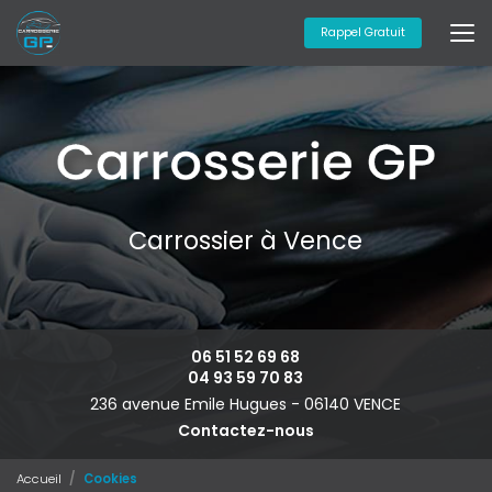
Aller
au
Rappel Gratuit
contenu
principal
Carrossier à Vence
06 51 52 69 68
04 93 59 70 83
236 avenue Emile Hugues -
06140 VENCE
Contactez-nous
Accueil
Cookies