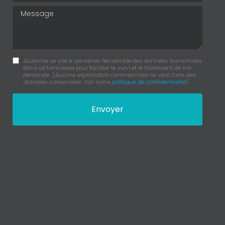
Message
J'autorise ce site à conserver l'ensemble des données transmises
dans ce formulaire pour faciliter le suivi et le traitement de ma
demande.
(Aucune exploitation commerciale ne sera faite des
données conservées. Voir notre
politique de confidentialité
)