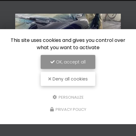
This site uses cookies and gives you control over
what you want to activate
OK, accept all
Deny all cookies
26/01/2026
PERSONALIZE
e de
Rénovation de peinture 
le à Vence
d'une voiture ancienne 
PRIVACY POLICY
Loup
osserie GP à
La
rénovation de peinture de 
ce
,
Carrosserie GP
voiture ancienne, une Firebird
ance pour tous vos
Loup
, demande une expertise 