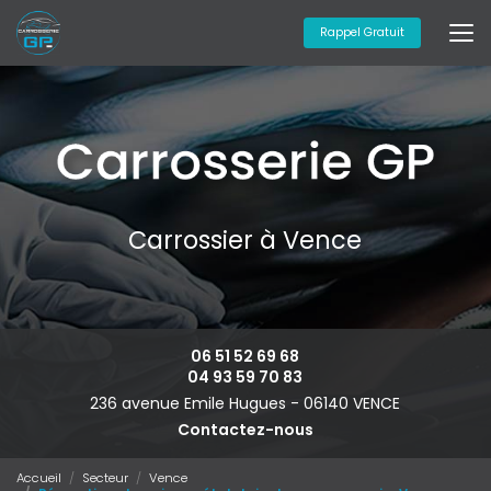
Aller
au
Rappel Gratuit
contenu
principal
Carrossier à Vence
06 51 52 69 68
04 93 59 70 83
236 avenue Emile Hugues -
06140 VENCE
Contactez-nous
Accueil
Secteur
Vence