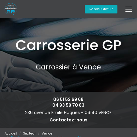
Aller
au
Rappel Gratuit
contenu
principal
Carrossier à Vence
06 51 52 69 68
04 93 59 70 83
236 avenue Emile Hugues -
06140 VENCE
Contactez-nous
Accueil
Secteur
Vence