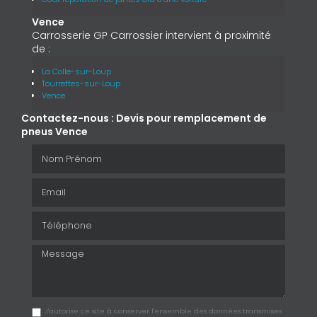
Vence
Carrosserie GP Carrossier intervient à proximité
de :
La Colle-sur-Loup
Tourrettes-sur-Loup
Vence
Contactez-nous : Devis pour remplacement de
pneus Vence
Nom Prénom
Email
Téléphone
Message
J'autorise ce site à conserver l'ensemble des données transmises