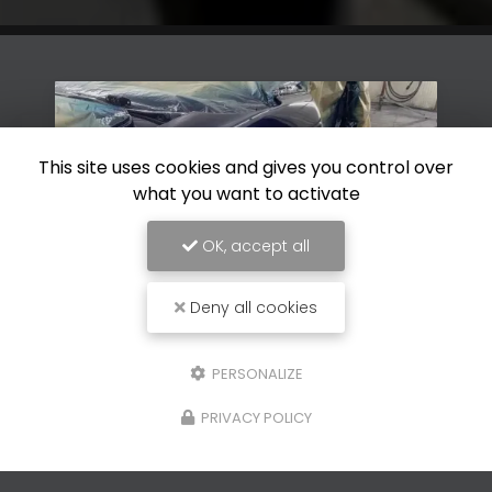
This site uses cookies and gives you control over
what you want to activate
OK, accept all
Deny all cookies
28/05/2026
PERSONALIZE
Restauration de peinture de
PRIVACY POLICY
carrosserie d'un véhicule à Vence
Découvrez l'expertise de Carrosserie GP à
VenceSituée au cœur de
Vence
,
Carrosserie GP