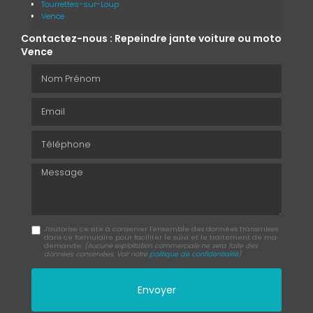
Tourrettes-sur-Loup
Vence
Contactez-nous : Repeindre jante voiture ou moto
Vence
Nom Prénom
Email
Téléphone
Message
J'autorise ce site à conserver l'ensemble des données transmises
dans ce formulaire pour faciliter le suivi et le traitement de ma
demande.
(Aucune exploitation commerciale ne sera faite des
données conservées. Voir notre
politique de confidentialité
)