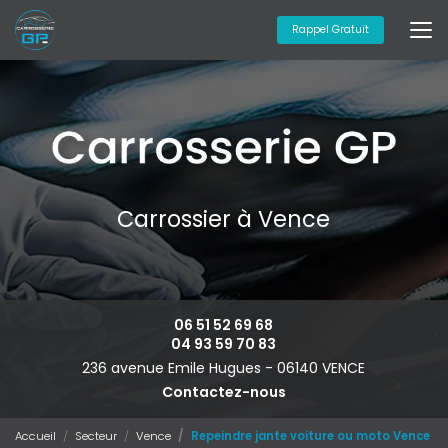
Aller
au
Rappel Gratuit
contenu
principal
Carrossier à Vence
06 51 52 69 68
04 93 59 70 83
236 avenue Emile Hugues -
06140 VENCE
Contactez-nous
Accueil
Secteur
Vence
Repeindre jante voiture ou moto Vence