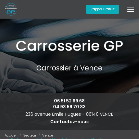
Aller
au
Rappel Gratuit
contenu
principal
Carrossier à Vence
06 51 52 69 68
04 93 59 70 83
236 avenue Emile Hugues -
06140 VENCE
Contactez-nous
Accueil
Secteur
Vence