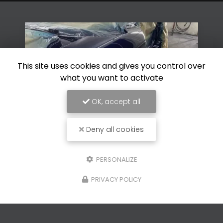
This site uses cookies and gives you control over
what you want to activate
OK, accept all
Deny all cookies
28/05/2026
PERSONALIZE
Restauration de peinture de
carrosserie d'un véhicule à Vence
PRIVACY POLICY
Découvrez l'expertise de Carrosserie GP à
VenceSituée au cœur de
Vence
,
Carrosserie GP
est votre partenaire de confiance pour tous vos
besoins en matière de
…