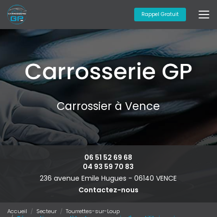
Aller
au
Rappel Gratuit
contenu
principal
Carrossier à Vence
06 51 52 69 68
04 93 59 70 83
236 avenue Emile Hugues -
06140 VENCE
Contactez-nous
Accueil
Secteur
Tourrettes-sur-Loup