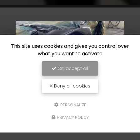
This site uses cookies and gives you control over
what you want to activate
OK, accept all
Deny all cookies
26/01/2026
PERSONALIZE
de
Rénovation de peinture de
PRIVACY POLICY
 à Vence
d'une voiture ancienne à L
Loup
erie GP à
La
rénovation de peinture de ca
Carrosserie GP