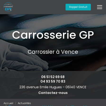
Aller
au
Rappel Gratuit
contenu
principal
Carrossier à Vence
06 51 52 69 68
04 93 59 70 83
236 avenue Emile Hugues -
06140 VENCE
Contactez-nous
Accueil
Actualités